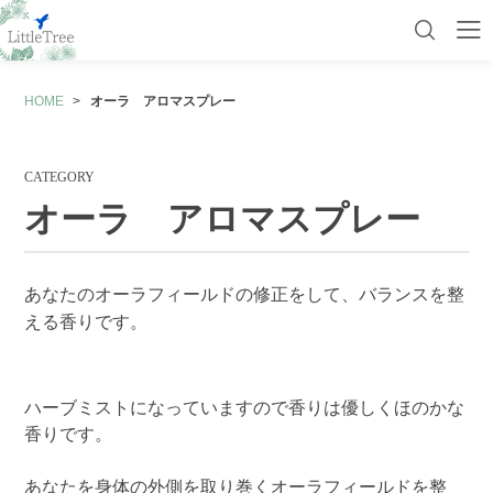
HOME
オーラ アロマスプレー
初めての方へ
マイページ
カート
商品一覧
CATEGORY
カフェキネシ
オーラ アロマスプレー
経絡（ケイラク）アロマオイル
あなたのオーラフィールドの修正をして、バランスを整
経絡（けいらく）ハーブティー
える香りです。
五行アロマ
陰陽アロマ
ハーブミストになっていますので香りは優しくほのかな
香りです。
奇経八脈（きけいはちみゃく）
チャクラ
あなたを身体の外側を取り巻くオーラフィールドを整