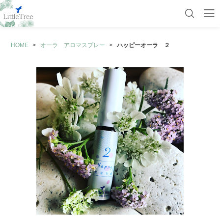
HOME
オーラ アロマスプレー
ハッピーオーラ ２
初めての方へ
マイページ
カート
商品一覧
カフェキネシ
経絡（ケイラク）アロマオイル
経絡（けいらく）ハーブティー
五行アロマ
陰陽アロマ
奇経八脈（きけいはちみゃく）
チャクラ