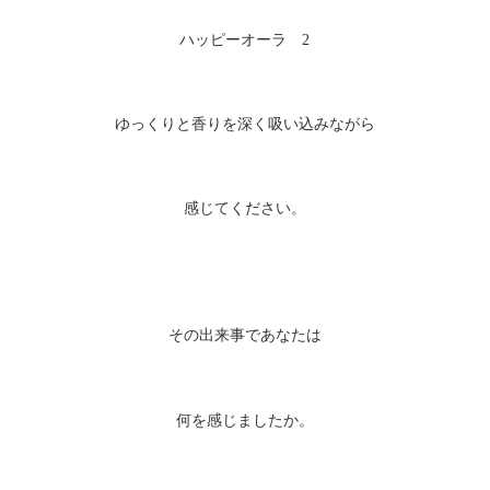
天使（エンジェル）アロマ
ハッピーオーラ 2
オーラ アロマスプレー
ゆっくりと香りを深く吸い込みながら
オリジナルアロマ
メッセージブック・木の台・アロマカード
感じてください。
SALT アロマ塩
その出来事であなたは
何を感じましたか。