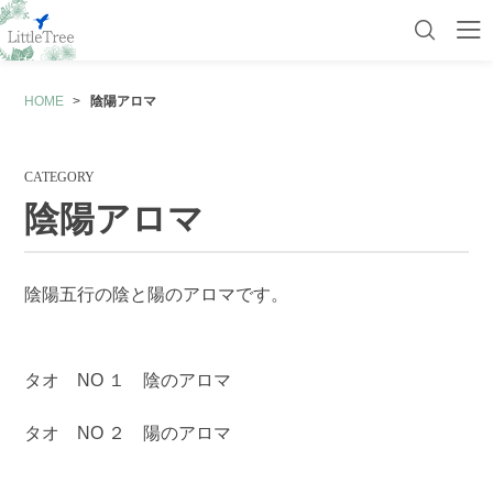
HOME
陰陽アロマ
初めての方へ
マイページ
カート
商品一覧
CATEGORY
カフェキネシ
陰陽アロマ
経絡（ケイラク）アロマオイル
陰陽五行の陰と陽のアロマです。
経絡（けいらく）ハーブティー
五行アロマ
タオ NO １ 陰のアロマ
陰陽アロマ
タオ NO ２ 陽のアロマ
奇経八脈（きけいはちみゃく）
チャクラ