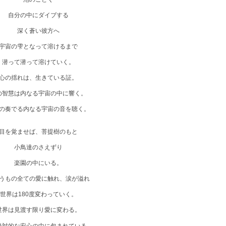
天使（エンジェル）アロマ
自分の中にダイブする
深く蒼い彼方へ
オーラ アロマスプレー
宇宙の雫となって溶けるまで
オリジナルアロマ
潜って潜って溶けていく。
メッセージブック・木の台・アロマカード
心の揺れは、生きている証。
の智慧は内なる宇宙の中に響く。
SALT アロマ塩
の奏でる内なる宇宙の音を聴く。
目を覚ませば、菩提樹のもと
小鳥達のさえずり
楽園の中にいる。
うもの全ての愛に触れ、涙が溢れ
世界は
180
度変わっていく。
世界は見渡す限り愛に変わる。