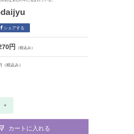
絶対的な安心の中に包まれている。
aijyu
シェアする
,270円
（税込み）
円
（税込み）
+
カートに入れる