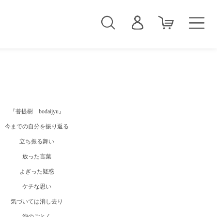
商品一覧
カフェキネシ
経絡（ケイラク）アロマオイル
『菩提樹 bodaijyu』
経絡（けいらく）ハーブティー
今までの自分を振り返る
立ち振る舞い
五行アロマ
放った言葉
陰陽アロマ
よぎった疑惑
奇経八脈（きけいはちみゃく）
ケチな思い
気づいては消し去り
チャクラ
泡のごとく