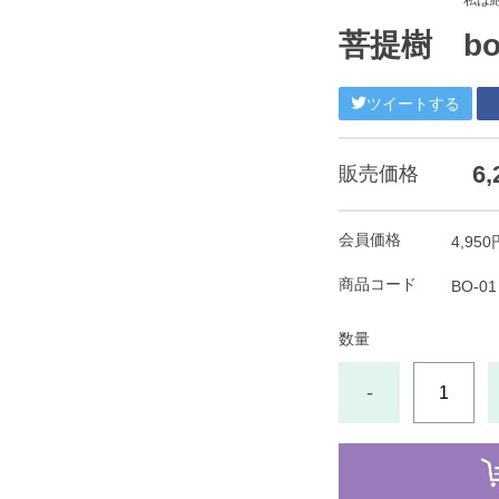
私は
菩提樹 bod
ツイートする
6
販売価格
会員価格
4,950
商品コード
BO-01
数量
-