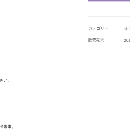
カテゴリー
オ
販売期間
20
さい。
出来事。