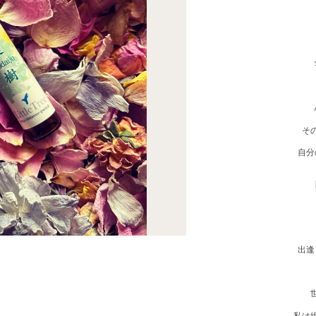
そ
自分
出逢